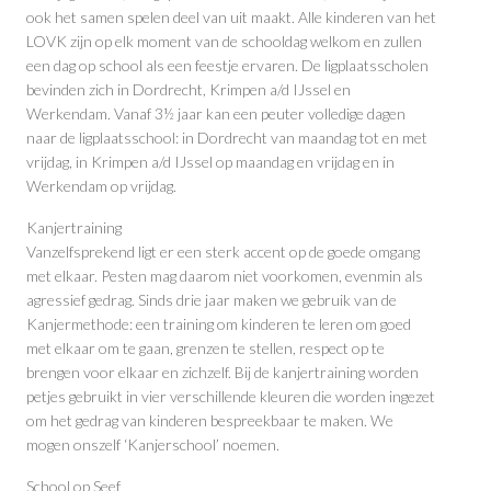
ook het samen spelen deel van uit maakt. Alle kinderen van het
LOVK zijn op elk moment van de schooldag welkom en zullen
een dag op school als een feestje ervaren. De ligplaatsscholen
bevinden zich in Dordrecht, Krimpen a/d IJssel en
Werkendam. Vanaf 3½ jaar kan een peuter volledige dagen
naar de ligplaatsschool: in Dordrecht van maandag tot en met
vrijdag, in Krimpen a/d IJssel op maandag en vrijdag en in
Werkendam op vrijdag.
Kanjertraining
Vanzelfsprekend ligt er een sterk accent op de goede omgang
met elkaar. Pesten mag daarom niet voorkomen, even­min als
agressief gedrag. Sinds drie jaar maken we gebruik van de
Kanjermethode: een training om kinderen te leren om goed
met elkaar om te gaan, grenzen te stellen, respect op te
brengen voor elkaar en zichzelf. Bij de kanjertraining worden
petjes gebruikt in vier verschillende kleuren die worden ingezet
om het gedrag van kinderen bespreekbaar te maken. We
mogen onszelf ‘Kanjerschool’ noemen.
School op Seef