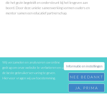
die het gezin begeleidt en ondersteunt bij het lesgeven aan
boord. Door deze unieke samenwerking vormen ouders en
mentor samen een educatief partnerschap.
Wij verzamelen en analyseren uw online
Informatie en instellingen
gedrag om onze website te verbeteren en u
de beste gebruikerservaring te geven.
NEE BEDANKT
Hiervoor vragen wij uw toestemming.
JA, PRIMA